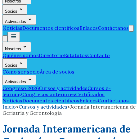
Nosotros
Socios
Actividades
Noticias
Documentos científicos
Enlaces
Contáctanos
Nosotros
Quiénes somos
Directorio
Estatutos
Contacto
Socios
Cómo ser socio
Área de socios
Actividades
Congreso 2026
Cursos y actividades
Cursos e-
learning
Congresos anteriores
Certificados
Noticias
Documentos científicos
Enlaces
Contáctanos
Inicio
>
Cursos y actividades
>
Jornada Interamericana de
Geriatría y Gerontología
Jornada Interamericana de