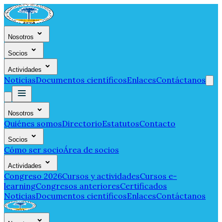
Nosotros
Socios
Actividades
Noticias
Documentos científicos
Enlaces
Contáctanos
Nosotros
Quiénes somos
Directorio
Estatutos
Contacto
Socios
Cómo ser socio
Área de socios
Actividades
Congreso 2026
Cursos y actividades
Cursos e-
learning
Congresos anteriores
Certificados
Noticias
Documentos científicos
Enlaces
Contáctanos