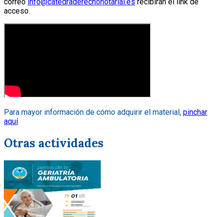
correo
info@catedraderechonotarial.es
recibirán el link de
acceso.
Para mayor información de cómo adquirir el material,
pinchar
aquí
Otras actividades