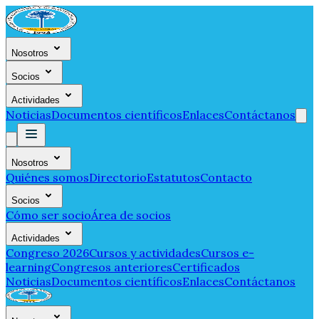
Nosotros
Socios
Actividades
Noticias
Documentos científicos
Enlaces
Contáctanos
Nosotros
Quiénes somos
Directorio
Estatutos
Contacto
Socios
Cómo ser socio
Área de socios
Actividades
Congreso 2026
Cursos y actividades
Cursos e-
learning
Congresos anteriores
Certificados
Noticias
Documentos científicos
Enlaces
Contáctanos