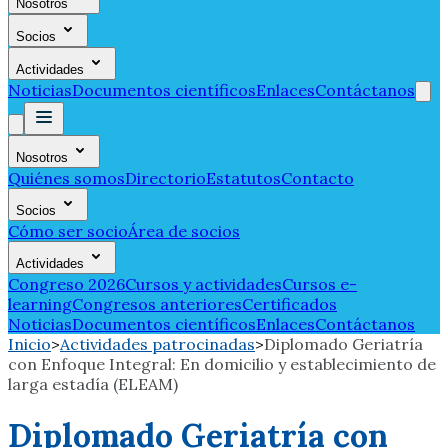
Nosotros
Socios
Actividades
Noticias
Documentos científicos
Enlaces
Contáctanos
Nosotros
Quiénes somos
Directorio
Estatutos
Contacto
Socios
Cómo ser socio
Área de socios
Actividades
Congreso 2026
Cursos y actividades
Cursos e-
learning
Congresos anteriores
Certificados
Noticias
Documentos científicos
Enlaces
Contáctanos
Inicio
>
Actividades patrocinadas
>
Diplomado Geriatría
con Enfoque Integral: En domicilio y establecimiento de
larga estadía (ELEAM)
Diplomado Geriatría con