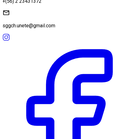
+(56) 2 23431372
sggch.unete@gmail.com